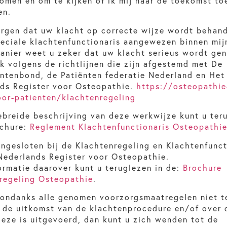
omen én om te kijken of ik mij naar de toekomst to
en.
rgen dat uw klacht op correcte wijze wordt behan
peciale klachtenfunctionaris aangewezen binnen mijn
anier weet u zeker dat uw klacht serieus wordt ge
ik volgens de richtlijnen die zijn afgestemd met De
tenbond, de Patiënten federatie Nederland en Het
ds Register voor Osteopathie.
https://osteopathie
oor-patienten/klachtenregeling
ebreide beschrijving van deze werkwijze kunt u ter
ochure:
Reglement Klachtenfunctionaris Osteopathi
angesloten bij de Klachtenregeling en Klachtenfunct
Nederlands Register voor Osteopathie.
ormatie daarover kunt u teruglezen in de:
Brochure
regeling Osteopathie
.
ondanks alle genomen voorzorgsmaatregelen niet t
r de uitkomst van de klachtenprocedure en/of over 
eze is uitgevoerd, dan kunt u zich wenden tot de