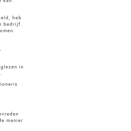
e kan
deld, heb
 bedrijf.
nomen.
-
uglezen in
e
.
ionaris
evreden
de manier