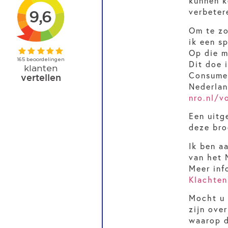
kunnen k
verbeter
Om te zo
ik een s
Op die m
Dit doe 
Consumen
Nederlan
nro.nl/v
Een uitg
deze br
Ik ben a
van het 
Meer inf
Klachten
Mocht u 
zijn ove
waarop d