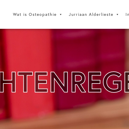
Wat is Osteopathie
Jurriaan Alderlieste
I
HTENREG