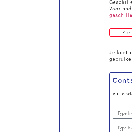
Geschill
Voor nad
geschill
Zie
Je kunt 
gebruike
Cont
Vul ond