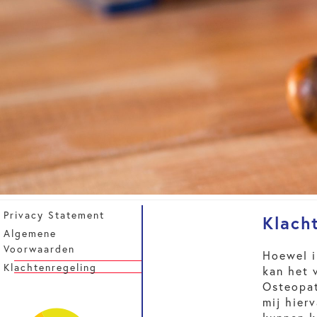
Privacy Statement
Klach
Algemene
Voorwaarden
Hoewel i
Klachtenregeling
kan het 
Osteopat
mij hier