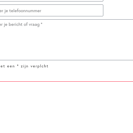
et een * zijn verplcht
Verzenden
ADRES
Kv
AG
Osteopathie Alderlieste