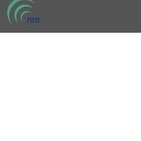
ADRES
Osteopathie Alderlieste
Nieuwe Steen 24B
1625HV Hoorn
+31 (0) 6 182 119 79
info@osteopathie-alderlieste.nl
Kvk: 67412769
AGB praktijk: 90068814
AGB Jurriaan: 90-103217
Algemene Voorwaarden
Privacy Statement